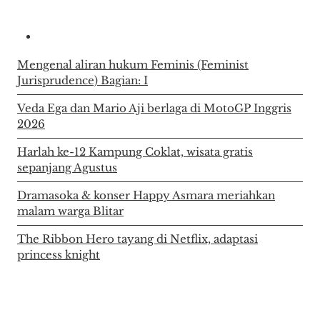
Mengenal aliran hukum Feminis (Feminist
Jurisprudence) Bagian: I
Veda Ega dan Mario Aji berlaga di MotoGP Inggris
2026
Harlah ke-12 Kampung Coklat, wisata gratis
sepanjang Agustus
Dramasoka & konser Happy Asmara meriahkan
malam warga Blitar
The Ribbon Hero tayang di Netflix, adaptasi
princess knight