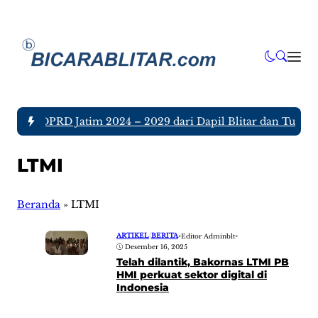
nggota DPRD Jatim 2024 – 2029 dari Dapil Blitar dan Tulunga
LTMI
Beranda
»
LTMI
ARTIKEL
|
BERITA
•
Editor Adminblt
•
Desember 16, 2025
Telah dilantik, Bakornas LTMI PB
HMI perkuat sektor digital di
Indonesia