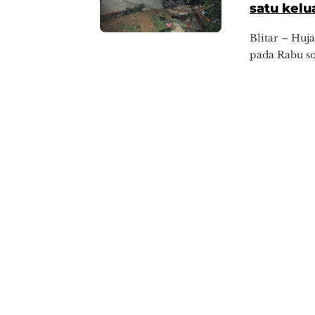
satu kelu
Blitar – Huj
pada Rabu so