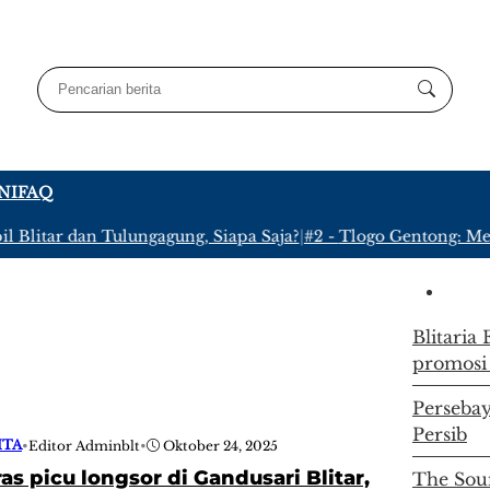
NI
FAQ
Blitar dan Tulungagung, Siapa Saja?
|
#2 -
Tlogo Gentong: Meny
Blitaria
promosi
Persebay
Persib
ITA
•
Editor Adminblt
•
Oktober 24, 2025
as picu longsor di Gandusari Blitar,
The Soun