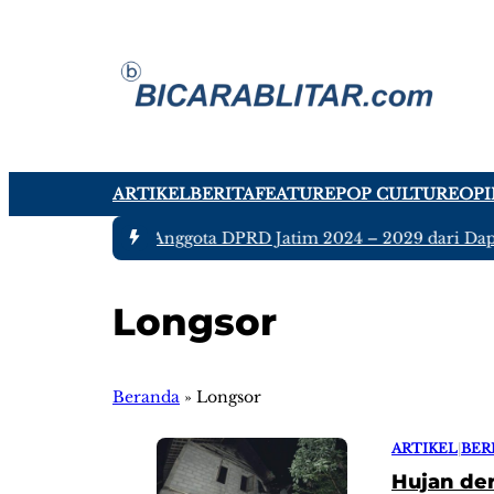
ARTIKEL
BERITA
FEATURE
POP CULTURE
OPI
#1 -
Ada tujuh Anggota DPRD Jatim 2024 – 2029 dari Dapil 
Longsor
Beranda
»
Longsor
ARTIKEL
|
BER
Hujan der