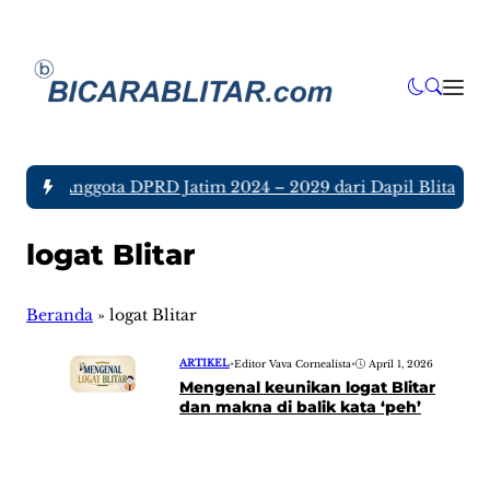
a tujuh Anggota DPRD Jatim 2024 – 2029 dari Dapil Blitar dan
logat Blitar
Beranda
»
logat Blitar
ARTIKEL
•
Editor Vava Cornealista
•
April 1, 2026
Mengenal keunikan logat Blitar
dan makna di balik kata ‘peh’