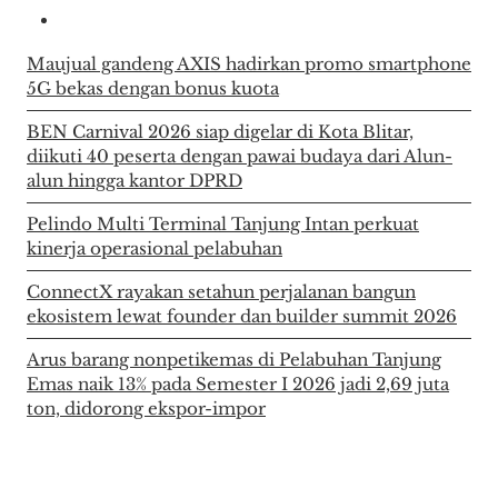
Maujual gandeng AXIS hadirkan promo smartphone
5G bekas dengan bonus kuota
BEN Carnival 2026 siap digelar di Kota Blitar,
diikuti 40 peserta dengan pawai budaya dari Alun-
alun hingga kantor DPRD
Pelindo Multi Terminal Tanjung Intan perkuat
kinerja operasional pelabuhan
ConnectX rayakan setahun perjalanan bangun
ekosistem lewat founder dan builder summit 2026
Arus barang nonpetikemas di Pelabuhan Tanjung
Emas naik 13% pada Semester I 2026 jadi 2,69 juta
ton, didorong ekspor-impor