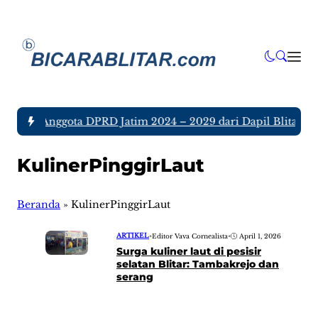
a tujuh Anggota DPRD Jatim 2024 – 2029 dari Dapil Blitar da
KulinerPinggirLaut
Beranda
»
KulinerPinggirLaut
ARTIKEL
•
Editor Vava Cornealista
•
April 1, 2026
Surga kuliner laut di pesisir
selatan Blitar: Tambakrejo dan
serang