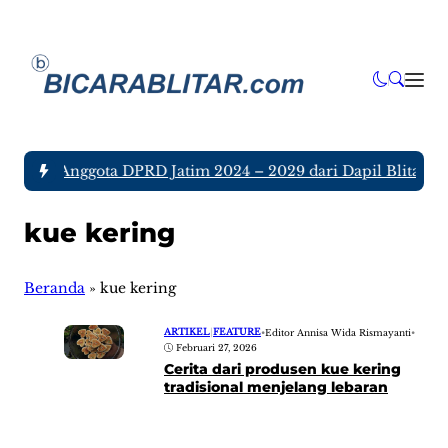
a tujuh Anggota DPRD Jatim 2024 – 2029 dari Dapil Blitar da
kue kering
Beranda
»
kue kering
ARTIKEL
|
FEATURE
•
Editor Annisa Wida Rismayanti
•
Februari 27, 2026
Cerita dari produsen kue kering
tradisional menjelang lebaran