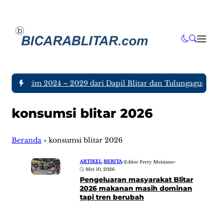
DPRD Jatim 2024 – 2029 dari Dapil Blitar dan Tulungagung, Si
konsumsi blitar 2026
Beranda
»
konsumsi blitar 2026
ARTIKEL
|
BERITA
•
Editor Ferry Meisiano
•
Mei 10, 2026
Pengeluaran masyarakat Blitar
2026 makanan masih dominan
tapi tren berubah