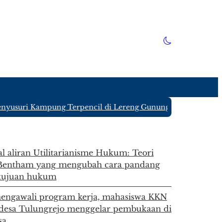
usuri Kampung Terpencil di Lereng Gunung Kawi Blitar yang
 aliran Utilitarianisme Hukum: Teori
Bentham yang mengubah cara pandang
 tujuan hukum
engawali program kerja, mahasiswa KKN
desa Tulungrejo menggelar pembukaan di
sa