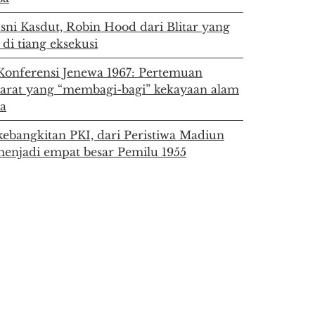
sni Kasdut, Robin Hood dari Blitar yang
 di tiang eksekusi
Konferensi Jenewa 1967: Pertemuan
barat yang “membagi-bagi” kekayaan alam
ia
kebangkitan PKI, dari Peristiwa Madiun
enjadi empat besar Pemilu 1955