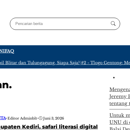
NI
FAQ
Blitar dan Tulungagung, Siapa Saja?
|
#2 -
Tlogo Gentong: Meny
an.
Mengenal
Jeremy 
tentang
Untuk m
ITA
•
Editor Adminblt
•
Juni 3, 2026
UNU di 
paten Kediri, safari literasi digital
Balai De