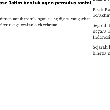
ase Jatim bentuk agen pemutus rantai
Kisah Ku
berakhir
mitmen untuk membangun ruang digital yang sehat
f terus digelorakan oleh relawan...
Sejarah 
negara 
Indones
Sejarah 
hingga m