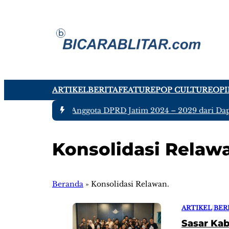
ARTIKEL
BERITA
FEATURE
POP CULTURE
OPI
#1 -
Ada tujuh Anggota DPRD Jatim 2024 – 2029 dari Dapil 
Konsolidasi Relaw
Beranda
»
Konsolidasi Relawan.
ARTIKEL
|
BER
Sasar Kabu