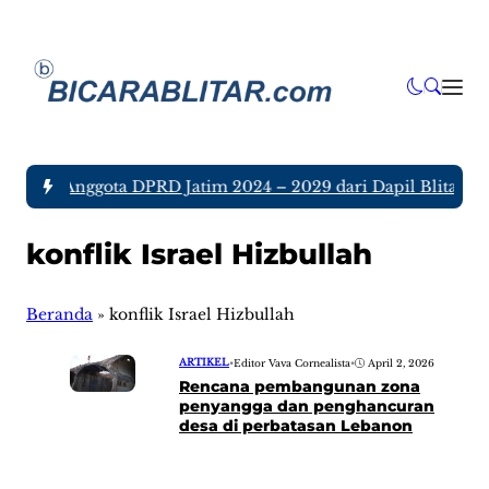
a tujuh Anggota DPRD Jatim 2024 – 2029 dari Dapil Blitar da
konflik Israel Hizbullah
Beranda
»
konflik Israel Hizbullah
ARTIKEL
•
Editor Vava Cornealista
•
April 2, 2026
Rencana pembangunan zona
penyangga dan penghancuran
desa di perbatasan Lebanon