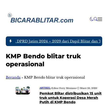
 Anggota DPRD Jatim 2024 – 2029 dari Dapil Blitar dan Tulun
KMP Bendo blitar truk
operasional
Beranda
»
KMP Bendo blitar truk operasional
ARTIKEL
•
Editor Ferry Meisiano
•
Maret 26, 2026
Pemkot Blitar distribusikan 15 unit
truk untuk Koperasi Desa Merah
Putih di KMP Bendo