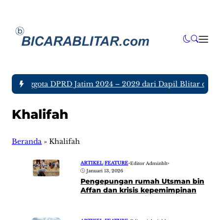
ujuh Anggota DPRD Jatim 2024 – 2029 dari Dapil Blitar dan T
Khalifah
Beranda
»
Khalifah
ARTIKEL
|
FEATURE
•
Editor Adminblt
•
Januari 13, 2026
Pengepungan rumah Utsman bin
Affan dan krisis kepemimpinan