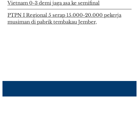
Vietnam 0-3 demi jaga asa ke semifinal
PTPN I Regional 5 serap 15.000-20.000 pekerja
musiman di pabrik tembakau Jember,
About Author
Disclaimer
Info Iklan
Kontak Kami
Pedoman Media Siber
Tentang Kami
Ⓒ PT. Insan Muda Berkarya Sejahtera