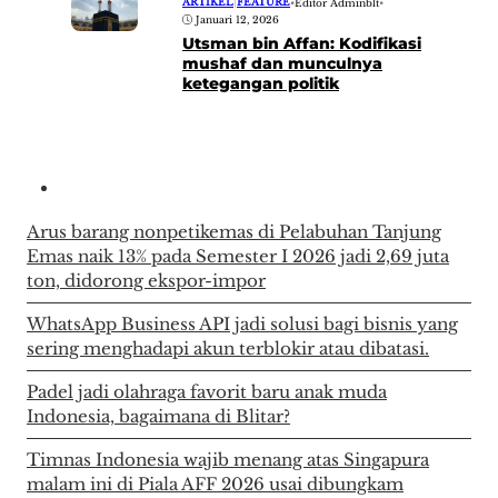
ARTIKEL
|
FEATURE
•
Editor Adminblt
•
Januari 12, 2026
Utsman bin Affan: Kodifikasi
mushaf dan munculnya
ketegangan politik
Arus barang nonpetikemas di Pelabuhan Tanjung
Emas naik 13% pada Semester I 2026 jadi 2,69 juta
ton, didorong ekspor-impor
WhatsApp Business API jadi solusi bagi bisnis yang
sering menghadapi akun terblokir atau dibatasi.
Padel jadi olahraga favorit baru anak muda
Indonesia, bagaimana di Blitar?
Timnas Indonesia wajib menang atas Singapura
malam ini di Piala AFF 2026 usai dibungkam