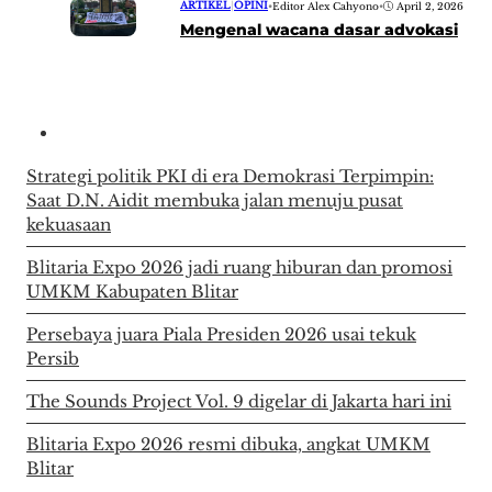
ARTIKEL
|
OPINI
•
Editor Alex Cahyono
•
April 2, 2026
Mengenal wacana dasar advokasi
Strategi politik PKI di era Demokrasi Terpimpin:
Saat D.N. Aidit membuka jalan menuju pusat
kekuasaan
Blitaria Expo 2026 jadi ruang hiburan dan promosi
UMKM Kabupaten Blitar
Persebaya juara Piala Presiden 2026 usai tekuk
Persib
The Sounds Project Vol. 9 digelar di Jakarta hari ini
Blitaria Expo 2026 resmi dibuka, angkat UMKM
Blitar