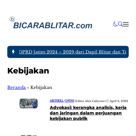
Anggota DPRD Jatim 2024 – 2029 dari Dapil Blitar dan Tulung
Kebijakan
Beranda
»
Kebijakan
ARTIKEL
|
OPINI
•
Editor Alex Cahyono
•
April 6, 2026
Advokasi: kerangka analisis, kerja
dan jaringan dalam perjuangan
kebijakan publik