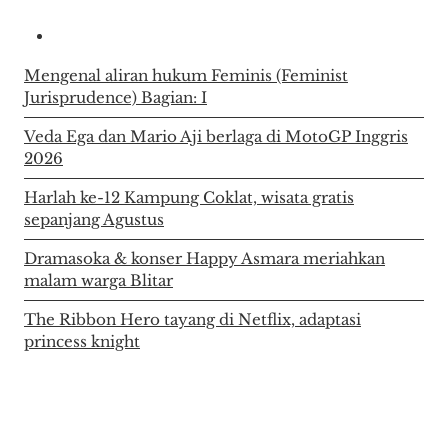
Mengenal aliran hukum Feminis (Feminist
Jurisprudence) Bagian: I
Veda Ega dan Mario Aji berlaga di MotoGP Inggris
2026
Harlah ke-12 Kampung Coklat, wisata gratis
sepanjang Agustus
Dramasoka & konser Happy Asmara meriahkan
malam warga Blitar
The Ribbon Hero tayang di Netflix, adaptasi
princess knight