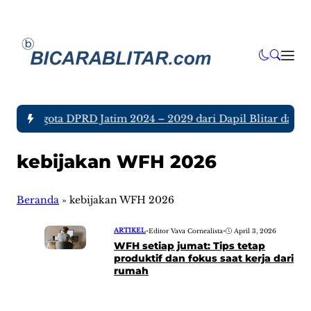
ujuh Anggota DPRD Jatim 2024 – 2029 dari Dapil Blitar dan Tu
kebijakan WFH 2026
Beranda
»
kebijakan WFH 2026
ARTIKEL
•
Editor Vava Cornealista
•
April 3, 2026
WFH setiap jumat: Tips tetap
produktif dan fokus saat kerja dari
rumah