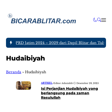
ggota DPRD Jatim 2024 – 2029 dari Dapil Blitar dan Tulungag
Hudaibiyah
Beranda
»
Hudaibiyah
ARTIKEL
•
Editor Adminblt
•
Desember 28, 2025
Isi Perjanjian Hudaibiyah yang
berlangsung pada zaman
Rasulullah