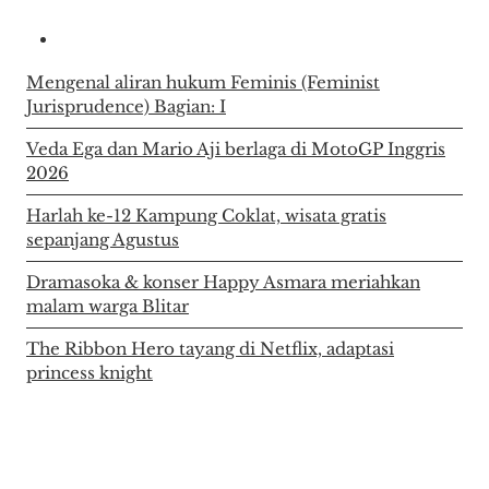
Mengenal aliran hukum Feminis (Feminist
Jurisprudence) Bagian: I
Veda Ega dan Mario Aji berlaga di MotoGP Inggris
2026
Harlah ke-12 Kampung Coklat, wisata gratis
sepanjang Agustus
Dramasoka & konser Happy Asmara meriahkan
malam warga Blitar
The Ribbon Hero tayang di Netflix, adaptasi
princess knight