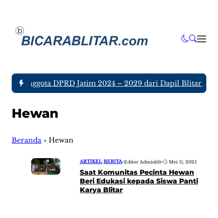
tujuh Anggota DPRD Jatim 2024 – 2029 dari Dapil Blitar dan 
Hewan
Beranda
»
Hewan
ARTIKEL
|
BERITA
•
Editor Adminblt
•
Mei 11, 2025
Saat Komunitas Pecinta Hewan
Beri Edukasi kepada Siswa Panti
Karya Blitar