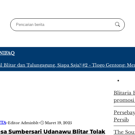
NI
FAQ
Blitar dan Tulungagung, Siapa Saja?
|
#2 -
Tlogo Gentong: Meny
Blitaria
promosi
Persebay
Persib
ITA
•
Editor Adminblt
•
Maret 19, 2025
sa Sumbersari Udanawu Blitar Tolak
The Soun