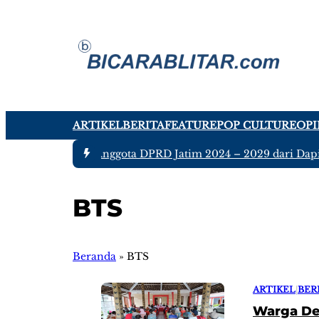
ARTIKEL
BERITA
FEATURE
POP CULTURE
OPI
#1 -
Ada tujuh Anggota DPRD Jatim 2024 – 2029 dari Dapil 
BTS
Beranda
»
BTS
ARTIKEL
|
BER
Warga De