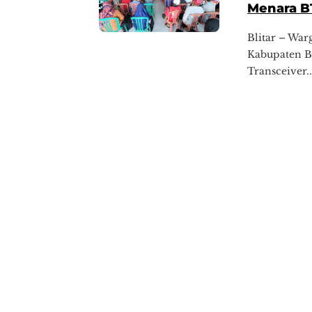
Menara B
Blitar – Wa
Kabupaten B
Transceiver..