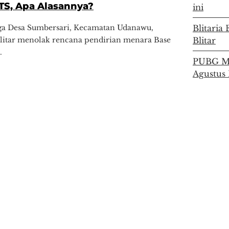
TS, Apa Alasannya?
ini
rga Desa Sumbersari, Kecamatan Udanawu,
Blitari
litar menolak rencana pendirian menara Base
Blitar
.
PUBG Mo
Agustus 