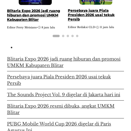
Artikel
Berita
T
Persebaya juara Piala
Blitaria Expo 2026 jadi ruang
d
Presiden 2026 usai tekuk
hiburan dan promosi UMKM
Persib
Kabupaten Blitar
E
Editor Redaksi CLD
•
11 jam lalu
Editor Ferry Meisiano
•
8 jam lalu
Blitaria Expo 2026 jadi ruang hiburan dan promosi
UMKM Kabupaten Blitar
Persebaya juara Piala Presiden 2026 usai tekuk
Persib
The Sounds Project Vol. 9 digelar di Jakarta hari ini
Blitaria Expo 2026 resmi dibuka, angkat UMKM
Blitar
PUBG Mobile World Cup 2026 digelar di Paris
Agustus Ini