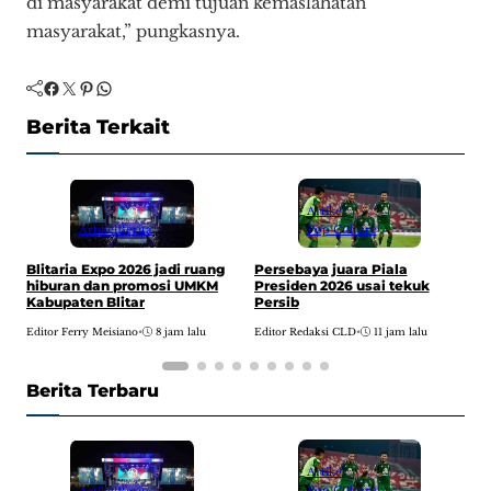
di masyarakat demi tujuan kemaslahatan
masyarakat,” pungkasnya.
Facebook
Twitter
Pinterest
WhatsApp
Berita Terkait
Artikel
Pop Culture
Artikel
Berita
T
Persebaya juara Piala
Blitaria Expo 2026 jadi ruang
d
Presiden 2026 usai tekuk
hiburan dan promosi UMKM
Persib
Kabupaten Blitar
E
Editor Redaksi CLD
•
11 jam lalu
Editor Ferry Meisiano
•
8 jam lalu
Berita Terbaru
Artikel
Pop Culture