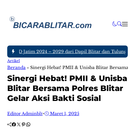
a DPRD Jatim 2024 – 2029 dari Dapil Blitar dan Tulungagung,
Artikel
Beranda
»
Sinergi Hebat! PMII & Unisba Blitar Bersama Polr
Sinergi Hebat! PMII & Unisba
Blitar Bersama Polres Blitar
Gelar Aksi Bakti Sosial
Editor Adminblt
•
Maret 1, 2025
Facebook
Twitter
Pinterest
WhatsApp