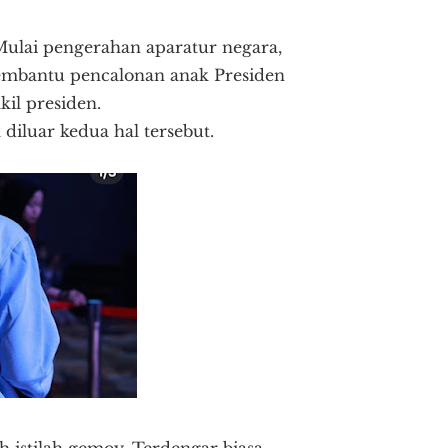
 Mulai pengerahan aparatur negara,
mbantu pencalonan anak Presiden
il presiden.
diluar kedua hal tersebut.
h istilah gemoy. Terdengar biasa