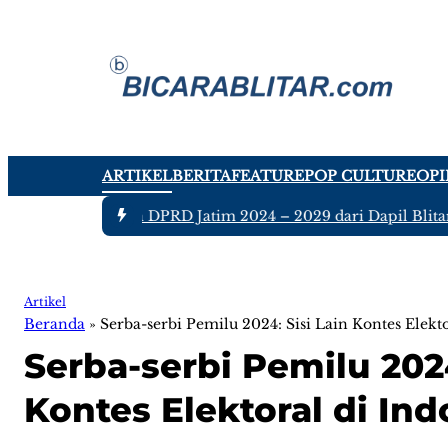
ARTIKEL
BERITA
FEATURE
POP CULTURE
OPI
tujuh Anggota DPRD Jatim 2024 – 2029 dari Dapil Blitar dan 
Artikel
Beranda
»
Serba-serbi Pemilu 2024: Sisi Lain Kontes Elekto
Serba-serbi Pemilu 2024
Kontes Elektoral di Ind