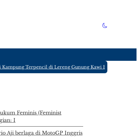
ung Terpencil di Lereng Gunung Kawi Blitar yang Hanya Dit
hukum Feminis (Feminist
gian: I
o Aji berlaga di MotoGP Inggris