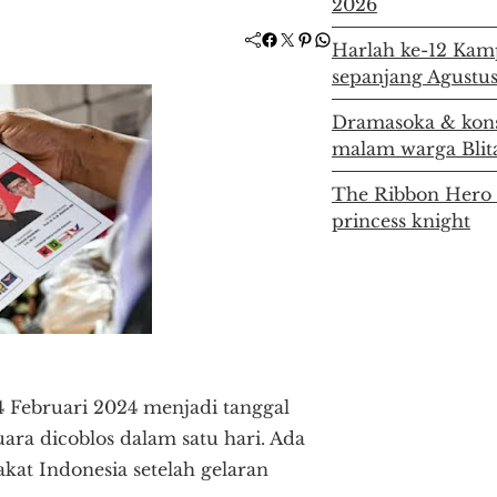
2026
Facebook
Twitter
Pinterest
WhatsApp
Harlah ke-12 Kamp
sepanjang Agustu
Dramasoka & kon
malam warga Blit
The Ribbon Hero t
princess knight
14 Februari 2024 menjadi tanggal
uara dicoblos dalam satu hari. Ada
akat Indonesia setelah gelaran