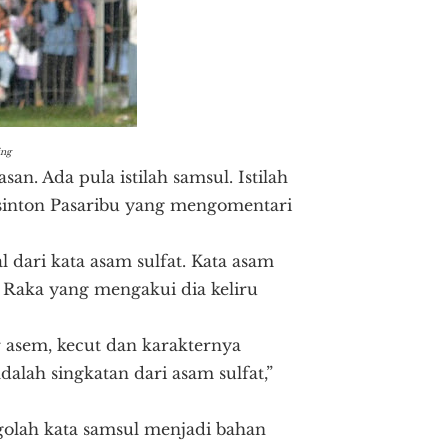
ing
n. Ada pula istilah samsul. Istilah
Masinton Pasaribu yang mengomentari
l dari kata asam sulfat. Kata asam
 Raka yang mengakui dia keliru
r asem, kecut dan karakternya
alah singkatan dari asam sulfat,”
golah kata samsul menjadi bahan