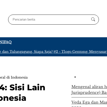
NI
FAQ
Tulungagung, Siapa Saja?
|
#2 -
Tlogo Gentong: Menyusuri Kamp
ral di Indonesia
: Sisi Lain
Mengenal aliran 
Jurisprudence) Ba
onesia
Veda Ega dan Mari