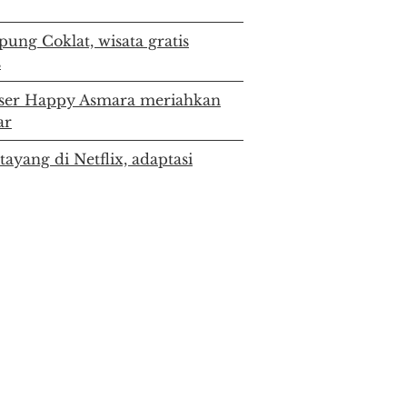
ung Coklat, wisata gratis
s
ser Happy Asmara meriahkan
ar
ayang di Netflix, adaptasi