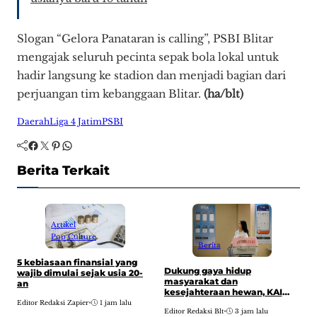
Slogan “Gelora Panataran is calling”, PSBI Blitar
mengajak seluruh pecinta sepak bola lokal untuk
hadir langsung ke stadion dan menjadi bagian dari
perjuangan tim kebanggaan Blitar.
(ha/blt)
Daerah
Liga 4 Jatim
PSBI
Facebook
Twitter
Pinterest
WhatsApp
Berita Terkait
Artikel
Pop Culture
Berita
5 kebiasaan finansial yang
M
Dukung gaya hidup
wajib dimulai sejak usia 20-
U
masyarakat dan
an
J
kesejahteraan hewan, KAI
m
Logistik layani lebih dari 90
Editor Redaksi Zapier
•
1 jam lalu
E
t
Editor Redaksi Blt
•
3 jam lalu
ribu hewan peliharaan pada