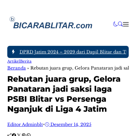
nggota DPRD Jatim 2024 – 2029 dari Dapil Blitar dan Tulunga
Artikel
Berita
Beranda
»
Rebutan juara grup, Gelora Panataran jadi saksi 
Rebutan juara grup, Gelora
Panataran jadi saksi laga
PSBI Blitar vs Persenga
Nganjuk di Liga 4 Jatim
Editor Adminblt
•
Desember 14, 2025
Facebook
Twitter
Pinterest
WhatsApp