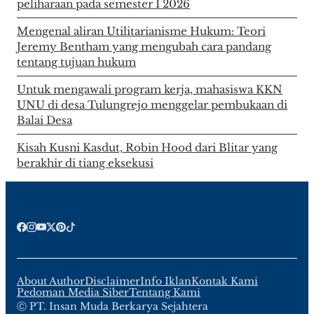
peliharaan pada semester I 2026
Mengenal aliran Utilitarianisme Hukum: Teori
Jeremy Bentham yang mengubah cara pandang
tentang tujuan hukum
Untuk mengawali program kerja, mahasiswa KKN
UNU di desa Tulungrejo menggelar pembukaan di
Balai Desa
Kisah Kusni Kasdut, Robin Hood dari Blitar yang
berakhir di tiang eksekusi
About Author
Disclaimer
Info Iklan
Kontak Kami
Pedoman Media Siber
Tentang Kami
Ⓒ PT. Insan Muda Berkarya Sejahtera