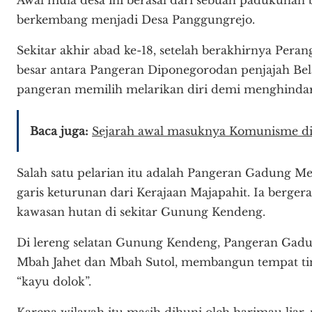
berkembang menjadi Desa Panggungrejo.
Sekitar akhir abad ke-18, setelah berakhirnya Per
besar antara Pangeran Diponegorodan penjajah B
pangeran memilih melarikan diri demi menghindari 
Baca juga:
Sejarah awal masuknya Komunisme di
Salah satu pelarian itu adalah Pangeran Gadung Me
garis keturunan dari Kerajaan Majapahit. Ia berger
kawasan hutan di sekitar Gunung Kendeng.
Di lereng selatan Gunung Kendeng, Pangeran Gadu
Mbah Jahet dan Mbah Sutol, membangun tempat ting
“kayu dolok”.
Karena wilayah itu masih dihuni oleh harimau liar