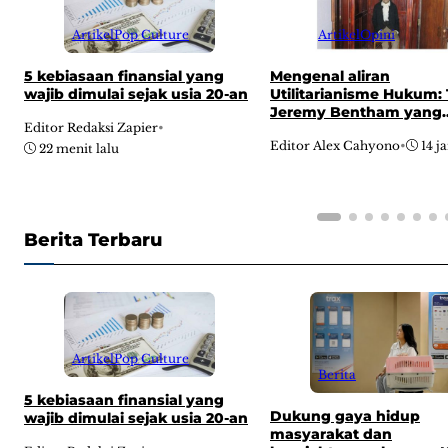
Artikel
Pop Culture
Artikel
Opini
5 kebiasaan finansial yang
Mengenal aliran
wajib dimulai sejak usia 20-an
Utilitarianisme Hukum: 
Jeremy Bentham yang
Editor Redaksi Zapier
•
mengubah cara panda
Editor Alex Cahyono
•
14 j
tentang tujuan hukum
22 menit lalu
Berita Terbaru
Artikel
Pop Culture
Berita
5 kebiasaan finansial yang
Dukung gaya hidup
wajib dimulai sejak usia 20-an
masyarakat dan