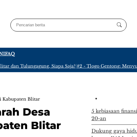
NI
FAQ
r dan Tulungagung, Siapa Saja?
|
#2 -
Tlogo Gentong: Menyusuri
di Kabupaten Blitar
jarah Desa
5 kebiasaan finans
20-an
aten Blitar
Dukung gaya hidu