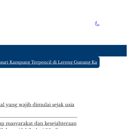
 Kampung Terpencil di Lereng Gunung Kawi Blitar yang Hany
ial yang wajib dimulai sejak usia
p masyarakat dan kesejahteraan