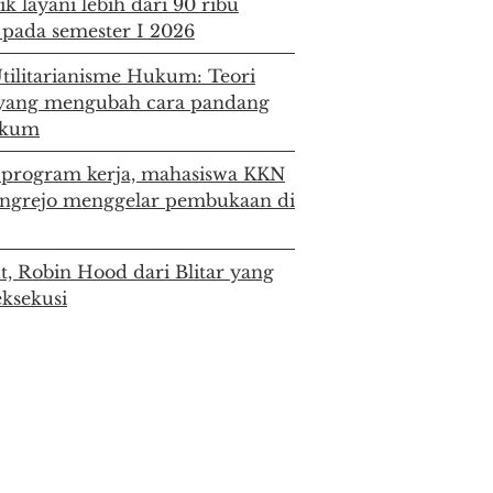
k layani lebih dari 90 ribu
 pada semester I 2026
tilitarianisme Hukum: Teori
yang mengubah cara pandang
ukum
program kerja, mahasiswa KKN
ngrejo menggelar pembukaan di
t, Robin Hood dari Blitar yang
eksekusi