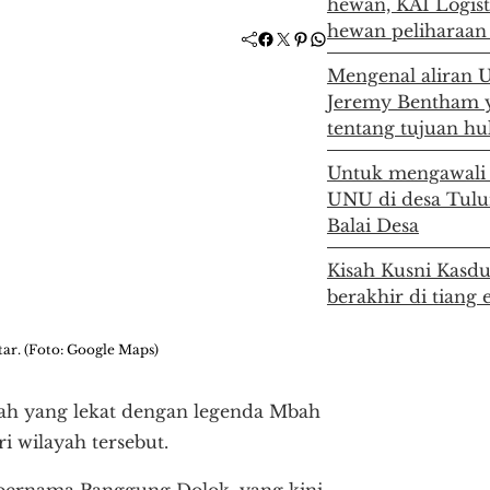
hewan, KAI Logisti
hewan peliharaan
Facebook
Twitter
Pinterest
WhatsApp
Mengenal aliran U
Jeremy Bentham 
tentang tujuan h
Untuk mengawali 
UNU di desa Tulu
Balai Desa
Kisah Kusni Kasdu
berakhir di tiang 
ar. (Foto: Google Maps)
ah yang lekat dengan legenda Mbah
i wilayah tersebut.
 bernama Panggung Dolok, yang kini