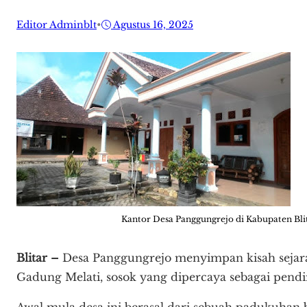
Editor Adminblt
•
Agustus 16, 2025
Kantor Desa Panggungrejo di Kabupaten Blit
Blitar –
Desa Panggungrejo menyimpan kisah sejar
Gadung Melati, sosok yang dipercaya sebagai pendir
Awal mula desa ini berasal dari sebuah padukuhan