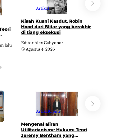
Artikel
Artikel
Opini
Kisah Kusni Kasdut, Robin
Sejarah Konferen
Hood dari Blitar yang berakhir
1967: Pertemuan 
Teori
di tiang eksekusi
yang “membagi-b
kekayaan alam In
ng
Editor Alex Cahyono
•
Editor Alex Cahyono
am lalu
Agustus 4, 2026
Agustus 4, 2026
Artikel
Opini
Berita
Mengenal aliran
Untuk mengawali
Utilitarianisme Hukum: Teori
kerja, mahasiswa
Jeremy Bentham yang
desa Tulungrejo 