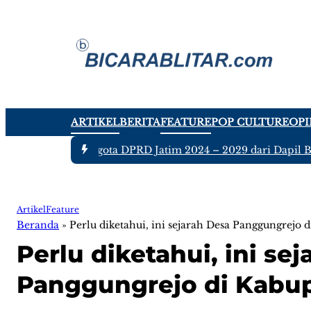
ARTIKEL
BERITA
FEATURE
POP CULTURE
OPI
 -
Ada tujuh Anggota DPRD Jatim 2024 – 2029 dari Dapil Blita
Artikel
Feature
Beranda
»
Perlu diketahui, ini sejarah Desa Panggungrejo 
Perlu diketahui, ini se
Panggungrejo di Kabup