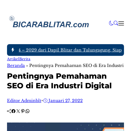
m 2024 – 2029 dari Dapil Blitar dan Tulungagung, Siapa Saja
Artikel
Berita
Beranda
»
Pentingnya Pemahaman SEO di Era Industri Dig
Pentingnya Pemahaman
SEO di Era Industri Digital
Editor Adminblt
•
Januari 27, 2022
Facebook
Twitter
Pinterest
WhatsApp