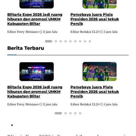
Pop Culture
Artikel
Berita
T
Persebaya juara Piala
Blitaria Expo 2026 jadi ruang
d
Presiden 2026 usai tekuk
hiburan dan promosi UMKM
Persib
Kabupaten Blitar
E
Editor Redaksi CLD
•
5 jam lalu
Editor Ferry Meisiano
•
2 jam lalu
Berita Terbaru
Artikel
Pop Culture
Artikel
Berita
T
Persebaya juara Piala
Blitaria Expo 2026 jadi ruang
d
Presiden 2026 usai tekuk
hiburan dan promosi UMKM
Persib
Kabupaten Blitar
E
Editor Redaksi CLD
•
5 jam lalu
Editor Ferry Meisiano
•
2 jam lalu