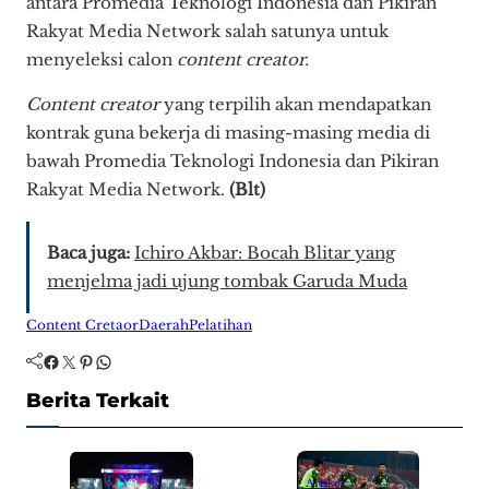
antara Promedia Teknologi Indonesia dan Pikiran
Rakyat Media Network salah satunya untuk
menyeleksi calon
content creator.
Content creator
yang terpilih akan mendapatkan
kontrak guna bekerja di masing-masing media di
bawah Promedia Teknologi Indonesia dan Pikiran
Rakyat Media Network.
(Blt)
Baca juga:
Ichiro Akbar: Bocah Blitar yang
menjelma jadi ujung tombak Garuda Muda
Content Cretaor
Daerah
Pelatihan
Facebook
Twitter
Pinterest
WhatsApp
Berita Terkait
Artikel