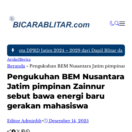
uh Anggota DPRD Jatim 2024 – 2029 dari Dapil Blitar dan Tul
Artikel
Berita
Beranda
»
Pengukuhan BEM Nusantara Jatim pimpinan Zai
Pengukuhan BEM Nusantara
Jatim pimpinan Zainnur
sebut bawa energi baru
gerakan mahasiswa
Editor Adminblt
•
Desember 14, 2025
Facebook
Twitter
Pinterest
WhatsApp