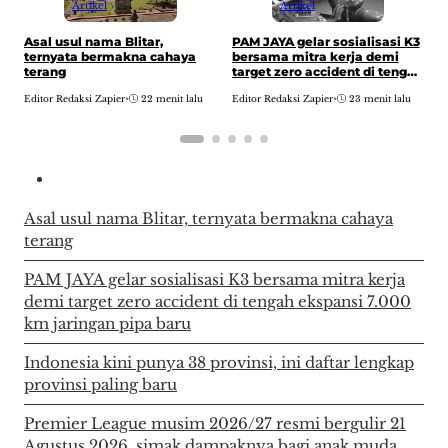
Artikel
Artikel
I
Asal usul nama Blitar,
PAM JAYA gelar sosialisasi K3
p
ternyata bermakna cahaya
bersama mitra kerja demi
p
terang
target zero accident di tengah
ekspansi 7.000 km jaringan
E
Editor Redaksi Zapier
•
22 menit lalu
Editor Redaksi Zapier
•
23 menit lalu
pipa baru
Asal usul nama Blitar, ternyata bermakna cahaya
terang
PAM JAYA gelar sosialisasi K3 bersama mitra kerja
demi target zero accident di tengah ekspansi 7.000
km jaringan pipa baru
Indonesia kini punya 38 provinsi, ini daftar lengkap
provinsi paling baru
Premier League musim 2026/27 resmi bergulir 21
Agustus 2026, simak dampaknya bagi anak muda