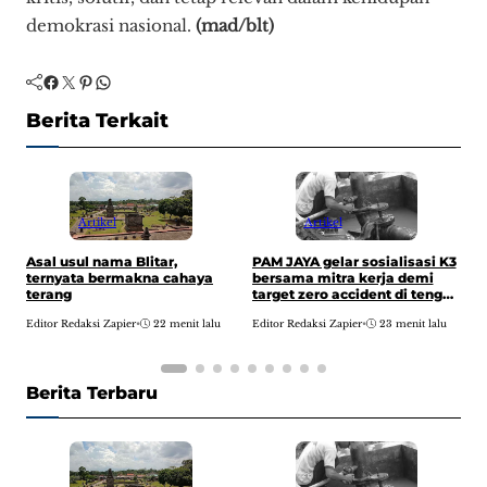
demokrasi nasional.
(mad/blt)
Facebook
Twitter
Pinterest
WhatsApp
Berita Terkait
Artikel
Artikel
I
Asal usul nama Blitar,
PAM JAYA gelar sosialisasi K3
p
ternyata bermakna cahaya
bersama mitra kerja demi
p
terang
target zero accident di tengah
ekspansi 7.000 km jaringan
E
Editor Redaksi Zapier
•
22 menit lalu
Editor Redaksi Zapier
•
23 menit lalu
pipa baru
Berita Terbaru