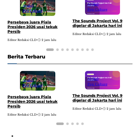
Artikel
Artikel
Pop Culture
Pop Culture
The Sounds Project Vol. 9
B
Persebaya juara Piala
digelar di Jakarta hari ini
d
Presiden 2026 usai tekuk
Persib
Editor Redaksi CLD
•
2 jam lalu
E
Editor Redaksi CLD
•
2 jam lalu
Berita Terbaru
Artikel
Artikel
Pop Culture
Pop Culture
The Sounds Project Vol. 9
B
Persebaya juara Piala
digelar di Jakarta hari ini
d
Presiden 2026 usai tekuk
Persib
Editor Redaksi CLD
•
2 jam lalu
E
Editor Redaksi CLD
•
2 jam lalu