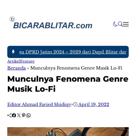
h Anggota DPRD Jatim 2024 – 2029 dari Dapil Blitar dan Tulu
Artikel
Feature
Beranda
»
Munculnya Fenomena Genre Musik Lo-Fi
Munculnya Fenomena Genre
Musik Lo-Fi
Editor Ahmad Faried Shidiqy
•
April 19, 2022
Facebook
Twitter
Pinterest
WhatsApp