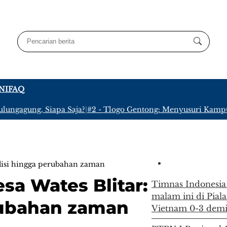
NI
FAQ
agung, Siapa Saja?
|
#2 -
Tlogo Gentong: Menyusuri Kampung Te
radisi hingga perubahan zaman
esa Wates Blitar:
Timnas Indonesia
malam ini di Pial
erubahan zaman
Vietnam 0-3 demi 