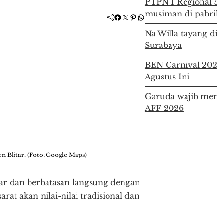
PTPN I Regional 5
musiman di pabri
Facebook
Twitter
Pinterest
WhatsApp
Na Willa tayang di
Surabaya
BEN Carnival 2026 
Agustus Ini
Garuda wajib men
AFF 2026
 Blitar. (Foto: Google Maps)
tar dan berbatasan langsung dengan
at akan nilai-nilai tradisional dan