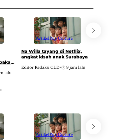
Artikel
Pop Cu
Artikel
Pop Culture
BEN Carnival 2026
Na Willa tayang di Netflix,
di Kota Blitar Agu
angkat kisah anak Surabaya
mbakau
Editor Redaksi CLD
•
Editor Redaksi CLD
•
9 jam lalu
am lalu
Artikel
Pop Cu
Artikel
Pop Culture