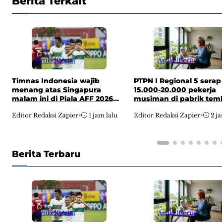
Berita Terkait
Artikel
Berita
Artikel
Berita
PTPN I Regional 5 serap
Timnas Indonesia wajib
15.000-20.000 pekerja
menang atas Singapura
musiman di pabrik te
malam ini di Piala AFF 2026
Jember,
usai dibungkam Vietnam 0-3
Editor Redaksi Zapier
•
2 j
Editor Redaksi Zapier
•
1 jam lalu
demi jaga asa ke semifinal
Berita Terbaru
Artikel
Berita
Artikel
Berita