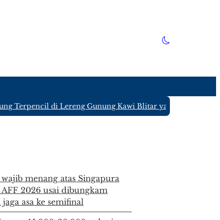
rpencil di Lereng Gunung Kawi Blitar yang Hanya Ditinggal
 wajib menang atas Singapura
a AFF 2026 usai dibungkam
jaga asa ke semifinal