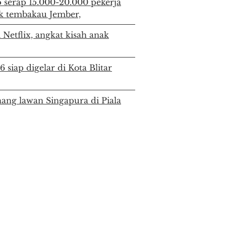
 serap 15.000-20.000 pekerja
k tembakau Jember,
 Netflix, angkat kisah anak
siap digelar di Kota Blitar
ang lawan Singapura di Piala