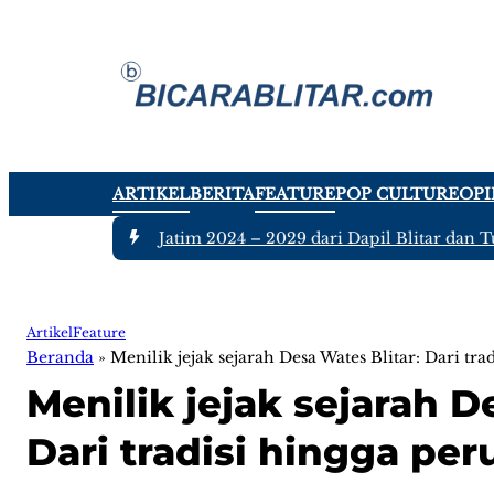
ARTIKEL
BERITA
FEATURE
POP CULTURE
OPI
Anggota DPRD Jatim 2024 – 2029 dari Dapil Blitar dan Tulung
Artikel
Feature
Beranda
»
Menilik jejak sejarah Desa Wates Blitar: Dari t
Menilik jejak sejarah D
Dari tradisi hingga p