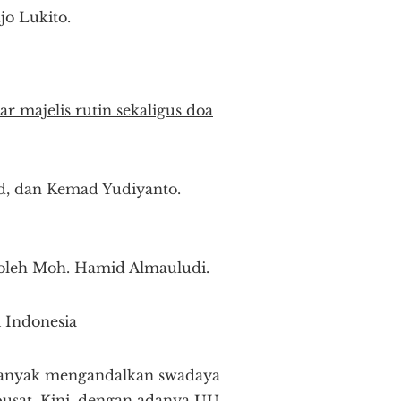
o Lukito.
 majelis rutin sekaligus doa
d, dan Kemad Yudiyanto.
 oleh Moh. Hamid Almauludi.
 Indonesia
banyak mengandalkan swadaya
usat. Kini, dengan adanya UU