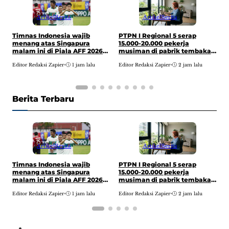
Artikel
Berita
Artikel
Berita
PTPN I Regional 5 serap
Timnas Indonesia wajib
N
15.000-20.000 pekerja
menang atas Singapura
a
musiman di pabrik tembakau
malam ini di Piala AFF 2026
Jember,
usai dibungkam Vietnam 0-3
E
Editor Redaksi Zapier
•
2 jam lalu
Editor Redaksi Zapier
•
1 jam lalu
demi jaga asa ke semifinal
Berita Terbaru
Artikel
Berita
Artikel
Berita
PTPN I Regional 5 serap
Timnas Indonesia wajib
N
15.000-20.000 pekerja
menang atas Singapura
a
musiman di pabrik tembakau
malam ini di Piala AFF 2026
Jember,
usai dibungkam Vietnam 0-3
E
Editor Redaksi Zapier
•
2 jam lalu
Editor Redaksi Zapier
•
1 jam lalu
demi jaga asa ke semifinal