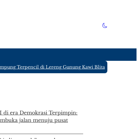
 Terpencil di Lereng Gunung Kawi Blitar yang Hanya Diting
PKI di era Demokrasi Terpimpin:
embuka jalan menuju pusat