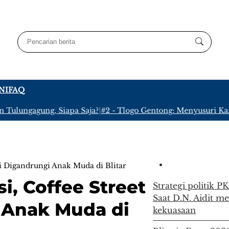
NI
FAQ
ungagung, Siapa Saja?
|
#2 -
Tlogo Gentong: Menyusuri Kampung
i Digandrungi Anak Muda di Blitar
, Coffee Street
Strategi politik 
Saat D.N. Aidit m
 Anak Muda di
kekuasaan