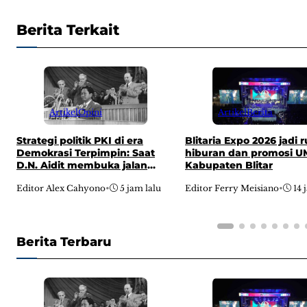
Berita Terkait
Artikel
Opini
Artikel
Berita
Strategi politik PKI di era
Blitaria Expo 2026 jadi 
Demokrasi Terpimpin: Saat
hiburan dan promosi 
D.N. Aidit membuka jalan
Kabupaten Blitar
menuju pusat kekuasaan
Editor Alex Cahyono
•
5 jam lalu
Editor Ferry Meisiano
•
14 
Berita Terbaru