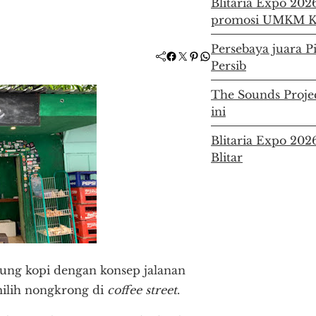
Blitaria Expo 202
promosi UMKM Ka
Persebaya juara P
Facebook
Twitter
Pinterest
WhatsApp
Persib
The Sounds Project
ini
Blitaria Expo 20
Blitar
rung kopi dengan konsep jalanan
milih nongkrong di
coffee street
.