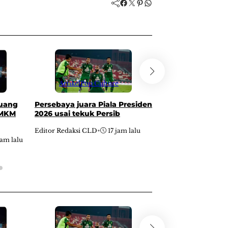
Facebook
Twitter
Pinterest
WhatsApp
Artikel
Pop Cu
Artikel
Pop Culture
The Sounds Projec
Persebaya juara Piala Presiden
ruang
digelar di Jakarta 
2026 usai tekuk Persib
UMKM
Editor Redaksi CLD
•
Editor Redaksi CLD
•
17 jam lalu
jam lalu