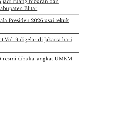
6 jadi ruang hiburan dan
bupaten Blitar
iala Presiden 2026 usai tekuk
 Vol. 9 digelar di Jakarta hari
26 resmi dibuka, angkat UMKM