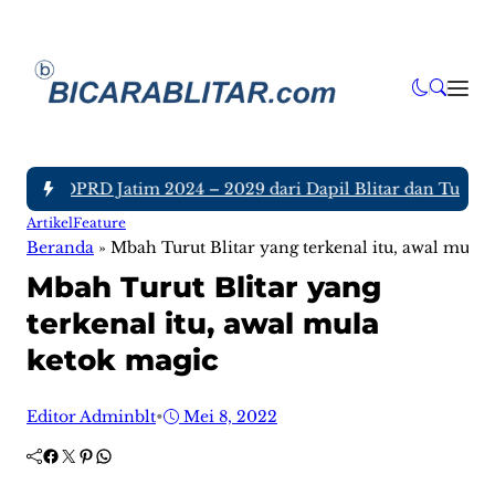
nggota DPRD Jatim 2024 – 2029 dari Dapil Blitar dan Tulungag
Artikel
Feature
Beranda
»
Mbah Turut Blitar yang terkenal itu, awal mula 
Mbah Turut Blitar yang
terkenal itu, awal mula
ketok magic
Editor Adminblt
•
Mei 8, 2022
Facebook
Twitter
Pinterest
WhatsApp