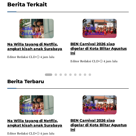
Berita Terkait
Artikel
Artikel
Pop Culture
Pop Culture
BEN Carnival 2026 siap
G
Na Willa tayang di Netflix,
digelar di Kota Blitar Agustus
S
angkat kisah anak Surabaya
Ini
E
Editor Redaksi CLD
•
4 jam lalu
Editor Redaksi CLD
•
4 jam lalu
Berita Terbaru
Artikel
Artikel
Pop Culture
Pop Culture
BEN Carnival 2026 siap
G
Na Willa tayang di Netflix,
digelar di Kota Blitar Agustus
S
angkat kisah anak Surabaya
Ini
E
Editor Redaksi CLD
•
4 jam lalu