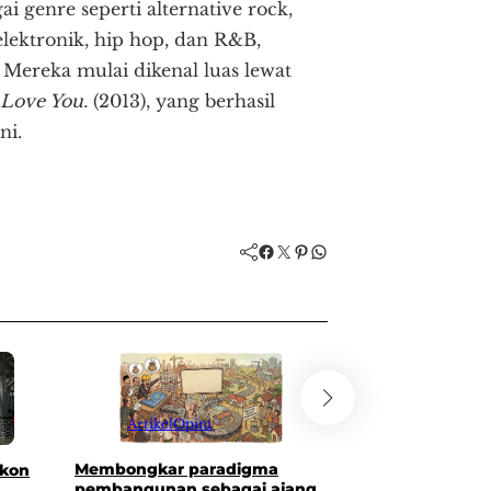
genre seperti alternative rock,
lektronik, hip hop, dan R&B,
Mereka mulai dikenal luas lewat
 Love You.
(2013), yang berhasil
ni.
Facebook
Twitter
Pinterest
WhatsApp
Artikel
Opini
Artikel
Membongkar paradigma
Harga emas berpo
skon
pembangunan sebagai ajang
meski sentimen s