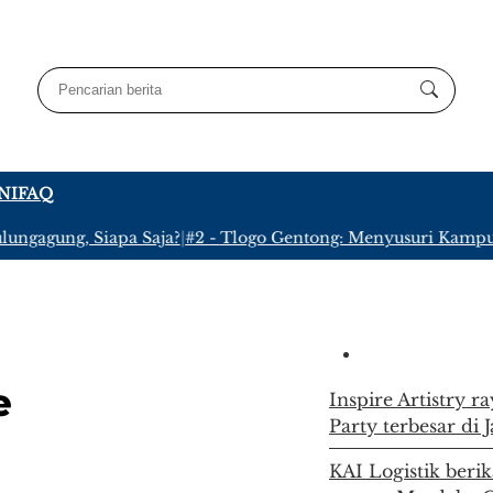
NI
FAQ
ung, Siapa Saja?
|
#2 -
Tlogo Gentong: Menyusuri Kampung Terp
e
Inspire Artistry r
Party terbesar di 
KAI Logistik berik