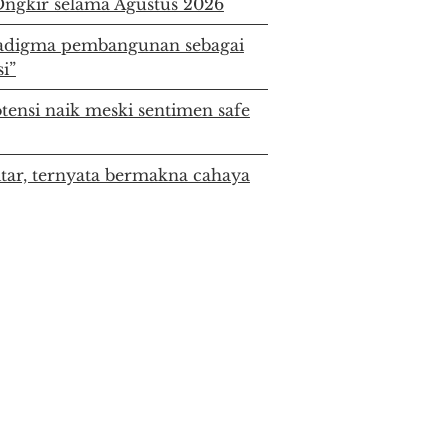
ngkir selama Agustus 2026
digma pembangunan sebagai
i”
ensi naik meski sentimen safe
itar, ternyata bermakna cahaya