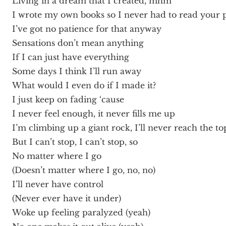
Living in a dream that I created, mhm
I wrote my own books so I never had to read your 
I’ve got no patience for that anyway
Sensations don’t mean anything
If I can just have everything
Some days I think I’ll run away
What would I even do if I made it?
I just keep on fading ‘cause
I never feel enough, it never fills me up
I’m climbing up a giant rock, I’ll never reach the to
But I can’t stop, I can’t stop, so
No matter where I go
(Doesn’t matter where I go, no, no)
I’ll never have control
(Never ever have it under)
Woke up feeling paralyzed (yeah)