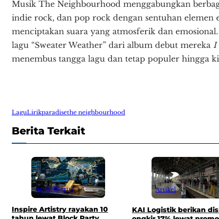
Musik The Neighbourhood menggabungkan berbagai 
indie rock, dan pop rock dengan sentuhan elemen e
menciptakan suara yang atmosferik dan emosional. 
lagu “Sweater Weather” dari album debut mereka
I
menembus tangga lagu dan tetap populer hingga ki
Lagu
Lirik
paradise
the neighbourhood
Berita Terkait
Artikel
Berita
Artikel
Inspire Artistry rayakan 10
KAI Logistik berikan di
tahun lewat Block Party
ongkir 17% lewat promo