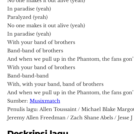
No one makes it out alive (yeah)
In paradise (yeah)
Paralyzed (yeah)
No one makes it out alive (yeah)
In paradise (yeah)
With your band of brothers
Band-band of brothers
And when we pull up in the Phantom, the fans gon’ 
With your band of brothers
Band-band-band
With, with your band, band of brothers
And when we pull up in the Phantom, the fans gon’ 
Sumber:
Musixmatch
Penulis lagu: Allen Toussaint / Michael Blake Margot
Jeremy Allen Freedman / Zach Shane Abels / Jesse 
Deskripsi lagu