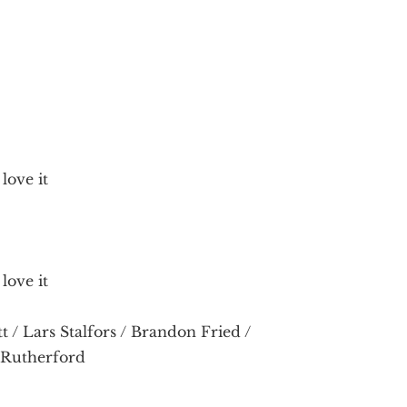
love it
love it
t / Lars Stalfors / Brandon Fried /
J Rutherford