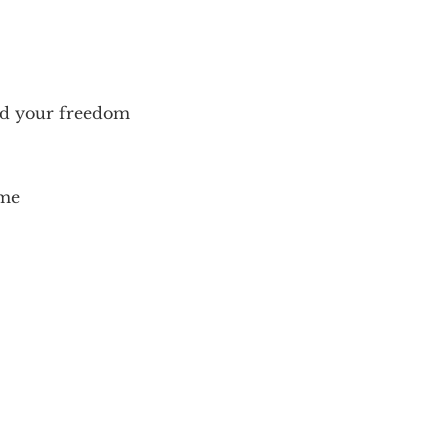
ind your freedom
ome