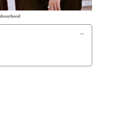
ghbourhood
−