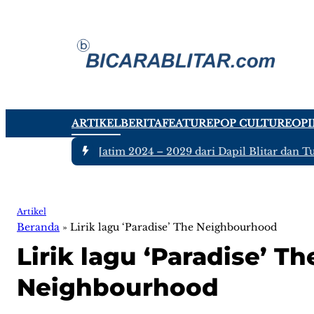
ARTIKEL
BERITA
FEATURE
POP CULTURE
OPI
ggota DPRD Jatim 2024 – 2029 dari Dapil Blitar dan Tulungag
Artikel
Beranda
»
Lirik lagu ‘Paradise’ The Neighbourhood
Lirik lagu ‘Paradise’ Th
Neighbourhood