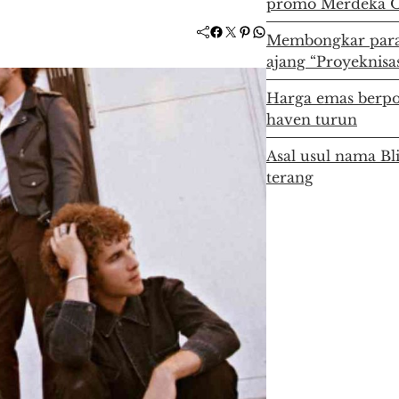
promo Merdeka O
Facebook
Twitter
Pinterest
WhatsApp
Membongkar para
ajang “Proyeknisas
Harga emas berpot
haven turun
Asal usul nama Bl
terang