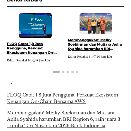
Berita
Berita
S
Membanggakan! Melky
K
FLOQ Catat 1,8 Juta
Soekirman dan Mutiara Aulia
N
Pengguna, Perkuat
Syahida harumkan BRI
Ekosistem Keuangan On-
Region 6, raih juara 3 Lomba
E
Chain Bersama AWS
Editor Redaksi Blt
•
10 jam lalu
Tari Nusantara 2026 Bank
Editor Redaksi Blt
•
9 jam lalu
Indonesia
FLOQ Catat 1,8 Juta Pengguna, Perkuat Ekosistem
Keuangan On-Chain Bersama AWS
Membanggakan! Melky Soekirman dan Mutiara
Aulia Syahida harumkan BRI Region 6, raih juara 3
Lomba Tari Nusantara 2026 Bank Indonesia