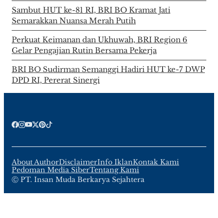
Sambut HUT ke-81 RI, BRI BO Kramat Jati
Semarakkan Nuansa Merah Putih
Perkuat Keimanan dan Ukhuwah, BRI Region 6
Gelar Pengajian Rutin Bersama Pekerja
BRI BO Sudirman Semanggi Hadiri HUT ke-7 DWP
DPD RI, Pererat Sinergi
About Author
Disclaimer
Info Iklan
Kontak Kami
Pedoman Media Siber
Tentang Kami
Ⓒ PT. Insan Muda Berkarya Sejahtera