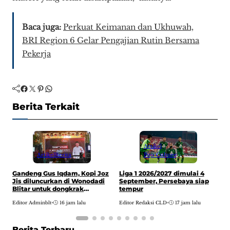
Baca juga:
Perkuat Keimanan dan Ukhuwah,
BRI Region 6 Gelar Pengajian Rutin Bersama
Pekerja
Facebook
Twitter
Pinterest
WhatsApp
Berita Terkait
Artikel
Pop Culture
Artikel
Berita
Liga 1 2026/2027 dimulai 4
Gandeng Gus Iqdam, Kopi Joz
N
September, Persebaya siap
Jis diluncurkan di Wonodadi
w
tempur
Blitar untuk dongkrak
E
ekonomi lokal
Editor Redaksi CLD
•
17 jam lalu
Editor Adminblt
•
16 jam lalu
Berita Terbaru