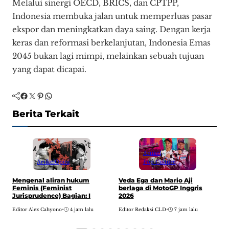
Melalui sinergi OECD, BRICS, dan CPTPP,
Indonesia membuka jalan untuk memperluas pasar
ekspor dan meningkatkan daya saing. Dengan kerja
keras dan reformasi berkelanjutan, Indonesia Emas
2045 bukan lagi mimpi, melainkan sebuah tujuan
yang dapat dicapai.
Facebook
Twitter
Pinterest
WhatsApp
Berita Terkait
Artikel
Artikel
Opini
Pop Culture
H
Mengenal aliran hukum
Veda Ega dan Mario Aji
w
Feminis (Feminist
berlaga di MotoGP Inggris
A
Jurisprudence) Bagian: I
2026
E
Editor Alex Cahyono
•
4 jam lalu
Editor Redaksi CLD
•
7 jam lalu