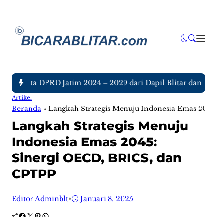
 Anggota DPRD Jatim 2024 – 2029 dari Dapil Blitar dan Tulun
Artikel
Beranda
»
Langkah Strategis Menuju Indonesia Emas 2045
Langkah Strategis Menuju
Indonesia Emas 2045:
Sinergi OECD, BRICS, dan
CPTPP
Editor Adminblt
•
Januari 8, 2025
Facebook
Twitter
Pinterest
WhatsApp