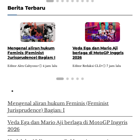
Berita Terbaru
Artikel
Artikel
Opini
Pop Culture
H
Mengenal aliran hukum
Veda Ega dan Mario Aji
w
Feminis (Feminist
berlaga di MotoGP Inggris
A
Jurisprudence) Bagian: I
2026
E
Editor Alex Cahyono
•
4 jam lalu
Editor Redaksi CLD
•
7 jam lalu
Mengenal aliran hukum Feminis (Feminist
Jurisprudence) Bagian: I
Veda Ega dan Mario Aji berlaga di MotoGP Inggris
2026