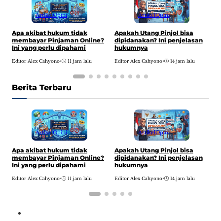
Artikel
Opini
Artikel
Opini
F
Apa akibat hukum tidak
Apakah Utang Pinjol bisa
S
membayar Pinjaman Online?
dipidanakan? Ini penjelasan
1
Ini yang perlu dipahami
hukumnya
E
Editor Alex Cahyono
•
11 jam lalu
Editor Alex Cahyono
•
14 jam lalu
Berita Terbaru
Artikel
Opini
Artikel
Opini
F
Apa akibat hukum tidak
Apakah Utang Pinjol bisa
S
membayar Pinjaman Online?
dipidanakan? Ini penjelasan
1
Ini yang perlu dipahami
hukumnya
E
Editor Alex Cahyono
•
11 jam lalu
Editor Alex Cahyono
•
14 jam lalu