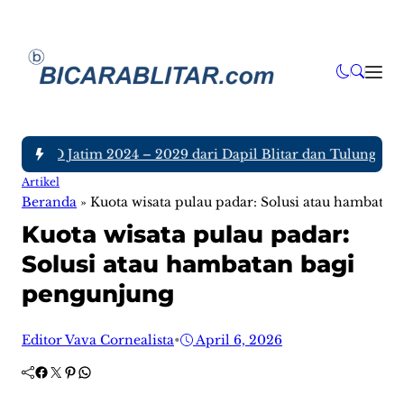
 DPRD Jatim 2024 – 2029 dari Dapil Blitar dan Tulungagung, 
Artikel
Beranda
»
Kuota wisata pulau padar: Solusi atau hambatan
Kuota wisata pulau padar:
Solusi atau hambatan bagi
pengunjung
Editor Vava Cornealista
•
April 6, 2026
Facebook
Twitter
Pinterest
WhatsApp