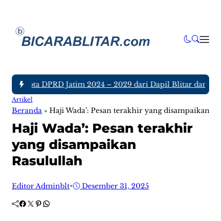
h Anggota DPRD Jatim 2024 – 2029 dari Dapil Blitar dan Tulu
Artikel
Beranda
»
Haji Wada’: Pesan terakhir yang disampaikan Ra
Haji Wada’: Pesan terakhir
yang disampaikan
Rasulullah
Editor Adminblt
•
Desember 31, 2025
Facebook
Twitter
Pinterest
WhatsApp