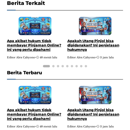
Berita Terkait
Artikel
Opini
Artikel
Opini
F
Apa akibat hukum tidak
Apakah Utang Pinjol bisa
S
membayar Pinjaman Online?
dipidanakan? Ini penjelasan
1
Ini yang perlu dipahami
hukumnya
E
Editor Alex Cahyono
•
48 menit lalu
Editor Alex Cahyono
•
3 jam lalu
Berita Terbaru
Artikel
Opini
Artikel
Opini
F
Apa akibat hukum tidak
Apakah Utang Pinjol bisa
S
membayar Pinjaman Online?
dipidanakan? Ini penjelasan
1
Ini yang perlu dipahami
hukumnya
E
Editor Alex Cahyono
•
48 menit lalu
Editor Alex Cahyono
•
3 jam lalu