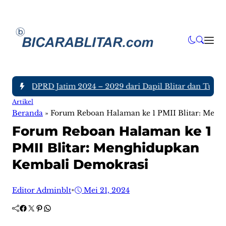
nggota DPRD Jatim 2024 – 2029 dari Dapil Blitar dan Tulunga
Artikel
Beranda
»
Forum Reboan Halaman ke 1 PMII Blitar: Men
Forum Reboan Halaman ke 1
PMII Blitar: Menghidupkan
Kembali Demokrasi
Editor Adminblt
•
Mei 21, 2024
Facebook
Twitter
Pinterest
WhatsApp