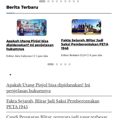
Berita Terbaru
Artikel
Pop Culture
Artikel
Opini
Fakta Sejarah, Blitar Jadi
Apakah Utang Pinjol bisa
C
Saksi Pemberontakan PETA
dipidanakan? Ini penjelasan
t
1945
hukumnya
J
Editor Redaksi CLD
•
6 jam lalu
Editor Alex Cahyono
•
1 jam lalu
E
Apakah Utang Pinjol bisa dipidanakan? Ini
penjelasan hukumnya
Fakta Sejarah, Blitar Jadi Saksi Pemberontakan
PETA 1945
Candi Penataran Blitar, ternyata jadi yang terbesar