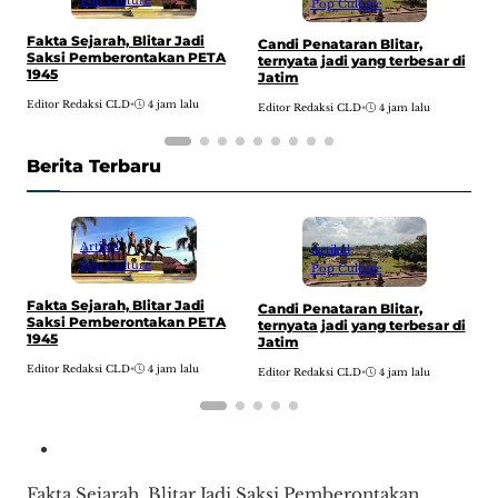
Pop Culture
Pop Culture
Fakta Sejarah, Blitar Jadi
F
Candi Penataran Blitar,
Saksi Pemberontakan PETA
K
ternyata jadi yang terbesar di
1945
B
Jatim
Editor Redaksi CLD
•
4 jam lalu
E
Editor Redaksi CLD
•
4 jam lalu
Berita Terbaru
Artikel
Artikel
Pop Culture
Pop Culture
Fakta Sejarah, Blitar Jadi
F
Candi Penataran Blitar,
Saksi Pemberontakan PETA
K
ternyata jadi yang terbesar di
1945
B
Jatim
Editor Redaksi CLD
•
4 jam lalu
E
Editor Redaksi CLD
•
4 jam lalu
Fakta Sejarah, Blitar Jadi Saksi Pemberontakan