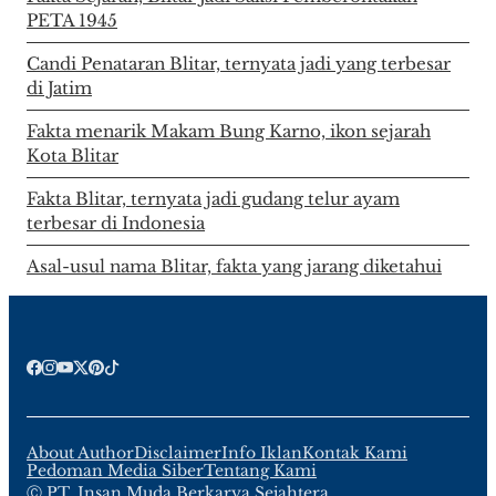
PETA 1945
Candi Penataran Blitar, ternyata jadi yang terbesar
di Jatim
Fakta menarik Makam Bung Karno, ikon sejarah
Kota Blitar
Fakta Blitar, ternyata jadi gudang telur ayam
terbesar di Indonesia
Asal-usul nama Blitar, fakta yang jarang diketahui
About Author
Disclaimer
Info Iklan
Kontak Kami
Pedoman Media Siber
Tentang Kami
Ⓒ PT. Insan Muda Berkarya Sejahtera