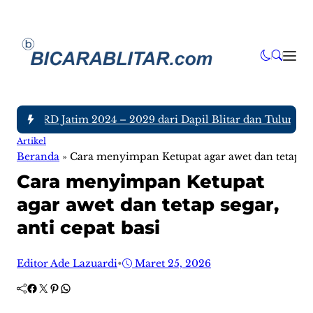
ta DPRD Jatim 2024 – 2029 dari Dapil Blitar dan Tulungagung,
Artikel
Beranda
»
Cara menyimpan Ketupat agar awet dan tetap seg
Cara menyimpan Ketupat
agar awet dan tetap segar,
anti cepat basi
Editor Ade Lazuardi
•
Maret 25, 2026
Facebook
Twitter
Pinterest
WhatsApp