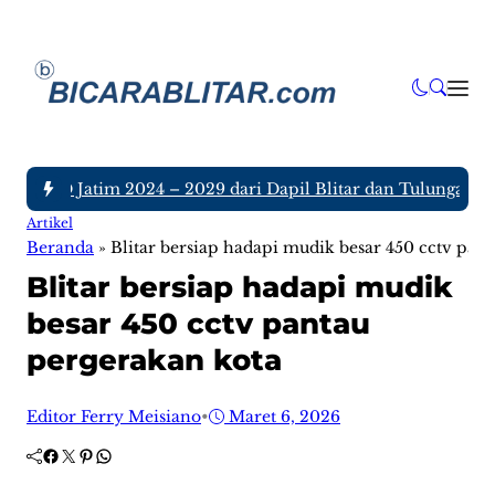
DPRD Jatim 2024 – 2029 dari Dapil Blitar dan Tulungagung, Si
Artikel
Beranda
»
Blitar bersiap hadapi mudik besar 450 cctv pan
Blitar bersiap hadapi mudik
besar 450 cctv pantau
pergerakan kota
Editor Ferry Meisiano
•
Maret 6, 2026
Facebook
Twitter
Pinterest
WhatsApp