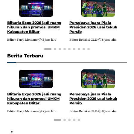
Artikel
Pop Culture
Artikel
Berita
T
Persebaya juara Piala
Blitaria Expo 2026 jadi ruang
d
Presiden 2026 usai tekuk
hiburan dan promosi UMKM
Persib
Kabupaten Blitar
E
Editor Redaksi CLD
•
8 jam lalu
Editor Ferry Meisiano
•
5 jam lalu
Berita Terbaru
Artikel
Pop Culture
Artikel
Berita
T
Persebaya juara Piala
Blitaria Expo 2026 jadi ruang
d
Presiden 2026 usai tekuk
hiburan dan promosi UMKM
Persib
Kabupaten Blitar
E
Editor Redaksi CLD
•
8 jam lalu
Editor Ferry Meisiano
•
5 jam lalu