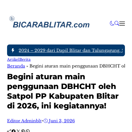
tim 2024 – 2029 dari Dapil Blitar dan Tulungagung, Siapa Sa
Artikel
Berita
Beranda
»
Begini aturan main penggunaan DBHCHT oleh Sa
Begini aturan main
penggunaan DBHCHT oleh
Satpol PP Kabupaten Blitar
di 2026, ini kegiatannya!
Editor Adminblt
•
Juni 3, 2026
Facebook
Twitter
Pinterest
WhatsApp