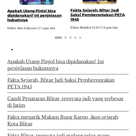
Fakta Sejarah, Blitar Jadi
Apakah Utang Pinjol bisa
C
Saksi Pemberontakan PETA
dipidanakan? Ini penjelasan
t
1945
hukumnya
J
Editor Redaksi CLD
•
6 jam lalu
Editor Alex Cahyono
•
1 jam lalu
E
Apakah Utang Pinjol bisa dipidanakan? Ini
penjelasan hukumnya
Fakta Sejarah, Blitar Jadi Saksi Pemberontakan
PETA 1945
Candi Penataran Blitar, ternyata jadi yang terbesar
di Jatim
Fakta menarik Makam Bung Karno, ikon sejarah
Kota Blitar
Fakta Blitar, ternyata jadi gudang telur ayam