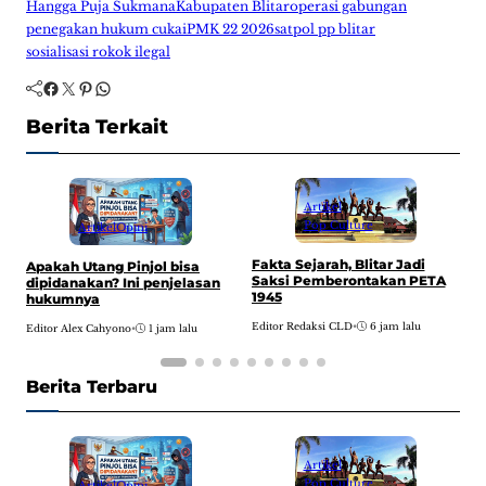
Hangga Puja Sukmana
Kabupaten Blitar
operasi gabungan
penegakan hukum cukai
PMK 22 2026
satpol pp blitar
sosialisasi rokok ilegal
Facebook
Twitter
Pinterest
WhatsApp
Berita Terkait
Artikel
Pop Culture
Artikel
Opini
Fakta Sejarah, Blitar Jadi
Apakah Utang Pinjol bisa
C
Saksi Pemberontakan PETA
dipidanakan? Ini penjelasan
t
1945
hukumnya
J
Editor Redaksi CLD
•
6 jam lalu
Editor Alex Cahyono
•
1 jam lalu
E
Berita Terbaru
Artikel
Pop Culture
Artikel
Opini