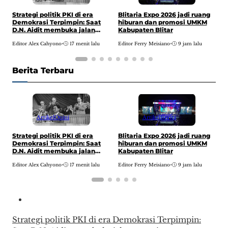
P
Strategi politik PKI di era
Blitaria Expo 2026 jadi ruang
P
Demokrasi Terpimpin: Saat
hiburan dan promosi UMKM
P
D.N. Aidit membuka jalan
Kabupaten Blitar
menuju pusat kekuasaan
E
Editor Alex Cahyono
•
17 menit lalu
Editor Ferry Meisiano
•
9 jam lalu
Berita Terbaru
Artikel
Opini
Artikel
Berita
P
Strategi politik PKI di era
Blitaria Expo 2026 jadi ruang
P
Demokrasi Terpimpin: Saat
hiburan dan promosi UMKM
P
D.N. Aidit membuka jalan
Kabupaten Blitar
menuju pusat kekuasaan
E
Editor Alex Cahyono
•
17 menit lalu
Editor Ferry Meisiano
•
9 jam lalu
Strategi politik PKI di era Demokrasi Terpimpin: