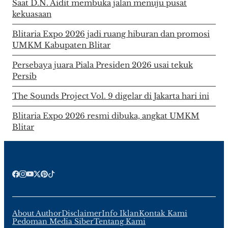
Saat D.N. Aidit membuka jalan menuju pusat
kekuasaan
Blitaria Expo 2026 jadi ruang hiburan dan promosi
UMKM Kabupaten Blitar
Persebaya juara Piala Presiden 2026 usai tekuk
Persib
The Sounds Project Vol. 9 digelar di Jakarta hari ini
Blitaria Expo 2026 resmi dibuka, angkat UMKM
Blitar
About Author
Disclaimer
Info Iklan
Kontak Kami
Pedoman Media Siber
Tentang Kami