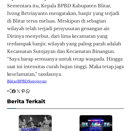
Sementara itu, Kepala BPBD Kabupaten Blitar,
Ivong Betriayanto mengatakan, banjir yang terjadi
di Blitar terus meluas. Meskipun di sebagian
wilayah telah terjadi penyusutan genangan air.
Dirinya menyebut, dari lima kecamatan yang
terdampak banjir, wilayah yang paling parah adalah
Kecamatan Sutojayan dan Kecamatan Binangun.
“Saya harap semuanya untuk tetap waspada. Hingga
saat ini intensitas curah hujan tinggi. Maka tetap jaga
keselamatan,” tandasnya.
Blitar
BPBD
Sutojayan
Facebook
Twitter
Pinterest
WhatsApp
Berita Terkait
Artikel
Opini
Artikel
Berita