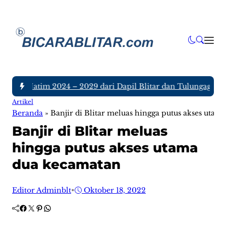
 DPRD Jatim 2024 – 2029 dari Dapil Blitar dan Tulungagung, S
Artikel
Beranda
»
Banjir di Blitar meluas hingga putus akses uta
Banjir di Blitar meluas
hingga putus akses utama
dua kecamatan
Editor Adminblt
•
Oktober 18, 2022
Facebook
Twitter
Pinterest
WhatsApp