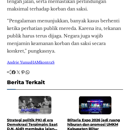
tengah jalan, serta memastikan perlindungan
maksimal terhadap korban dan saksi.
“Pengalaman menunjukkan, banyak kasus berhenti
ketika perhatian publik mereda. Karena itu, tekanan
publik harus terus dijaga. Negara juga wajib
menjamin keamanan korban dan saksi secara
konkret,” pungkasnya.
Andrie Yunus
HAM
kontraS
Facebook
Twitter
Pinterest
WhatsApp
Berita Terkait
Artikel
Opini
Artikel
Berita
P
Strategi politik PKI di era
Blitaria Expo 2026 jadi ruang
P
Demokrasi Terpimpin: Saat
hiburan dan promosi UMKM
P
D.N. Aidit membuka jalan
Kabupaten Blitar