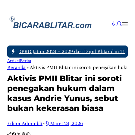
ggota DPRD Jatim 2024 – 2029 dari Dapil Blitar dan Tulungag
Artikel
Berita
Beranda
»
Aktivis PMII Blitar ini soroti penegakan hukum
Aktivis PMII Blitar ini soroti
penegakan hukum dalam
kasus Andrie Yunus, sebut
bukan kekerasan biasa
Editor Adminblt
•
Maret 24, 2026
Facebook
Twitter
Pinterest
WhatsApp