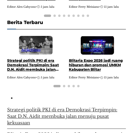
menuju pusat kekuasaan
E
Editor Alex Cahyono
•
5 jam lalu
Editor Ferry Meisiano
•
15 jam lalu
Berita Terbaru
Artikel
Opini
Artikel
Berita
P
Strategi politik PKI di era
Blitaria Expo 2026 jadi ruang
P
Demokrasi Terpimpin: Saat
hiburan dan promosi UMKM
P
D.N. Aidit membuka jalan
Kabupaten Blitar
menuju pusat kekuasaan
E
Editor Alex Cahyono
•
5 jam lalu
Editor Ferry Meisiano
•
15 jam lalu
Strategi politik PKI di era Demokrasi Terpimpin:
Saat D.N. Aidit membuka jalan menuju pusat
kekuasaan